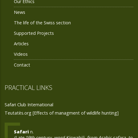
Our Ethics
News
The life of the Swiss section
Supported Projects
Articles
Videos
Contact
PRACTICAL LINKS
Safari Club International
Teutatès.org [Effects of managment of wildlife hunting]
Safari
n.
(Late 19th century, word Kiswahili, from Arabic safara, to